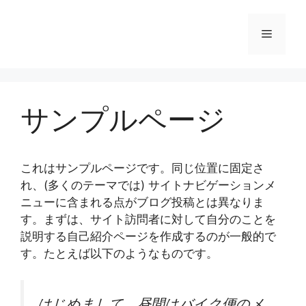
コ
ン
メ
テ
ン
ニ
ツ
へ
サンプルページ
ス
ュ
キ
ッ
ー
プ
これはサンプルページです。同じ位置に固定さ
れ、(多くのテーマでは) サイトナビゲーションメ
ニューに含まれる点がブログ投稿とは異なりま
す。まずは、サイト訪問者に対して自分のことを
説明する自己紹介ページを作成するのが一般的で
す。たとえば以下のようなものです。
はじめまして。昼間はバイク便のメ